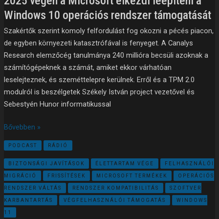
2025 végén a Microsoft elkezdi leépíteni a
Windows 10 operációs rendszer támogatását
Szakértők szerint komoly felfordulást fog okozni a pécés piacon,
de egyben környezeti katasztrófával is fenyeget. A Canalys
Research elemzőcég tanulmánya 240 millióra becsüli azoknak a
számítógépeknek a számát, amiket ekkor várhatóan
leselejteznek, és szeméttelepre kerülnek. Erről és a TPM 2.0
modulról is beszélgetek Székely István project vezetővel és
Sebestyén Hunor informatikussal
Bővebben »
PODCAST
RÁDIÓ
BIZTONSÁGI JAVÍTÁSOK
ÉLETTARTAM VÉGE
FELHASZNÁLÓI
MIGRÁCIÓ
FRISSÍTÉSEK
MICROSOFT TERMÉKEK
OPERÁCIÓS
RENDSZER VÁLTÁS
RENDSZER KOMPATIBILITÁS
SZOFTVER
KARBANTARTÁS
VÉGFELHASZNÁLÓI TÁMOGATÁS
WINDOWS
11