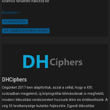
számos területen hálózza be
Bővebben »
SZAKÉRTŐINK
DR. NEMES ÜGYVÉDI IRODA
DHCiphers
DHCiphers
Cégünket 2017-ben alapítottuk, azzal a céllal, hogy a XXI.
században megjelenő, új kriptográfiai kihívásoknak is megfelelő,
modern titkosítási rendszereket hozzunk létre és értékesítsünk. A
cég fő tevékenysége kutatás-fejlesztés. Egyedi titkosítási