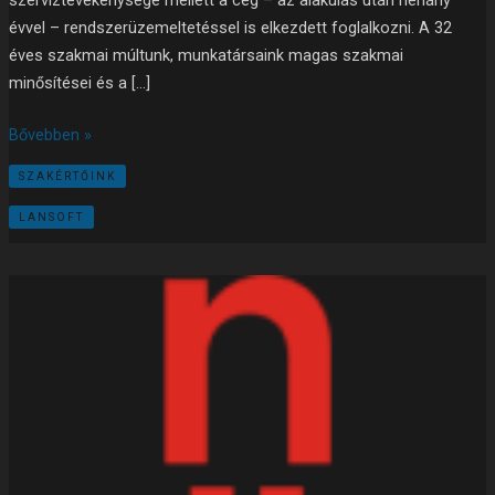
évvel – rendszerüzemeltetéssel is elkezdett foglalkozni. A 32
éves szakmai múltunk, munkatársaink magas szakmai
minősítései és a […]
Bővebben »
SZAKÉRTŐINK
LANSOFT
Dr.
Nemes
ügyvédi
iroda