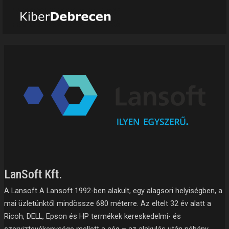
Skip
to
content
LanSoft
Kft.
LanSoft Kft.
A Lansoft A Lansoft 1992-ben alakult, egy alagsori helyiségben, a
mai üzletünktől mindössze 680 méterre. Az eltelt 32 év alatt a
Ricoh, DELL, Epson és HP termékek kereskedelmi- és
szerviztevékenysége mellett a cég – az alakulás után néhány