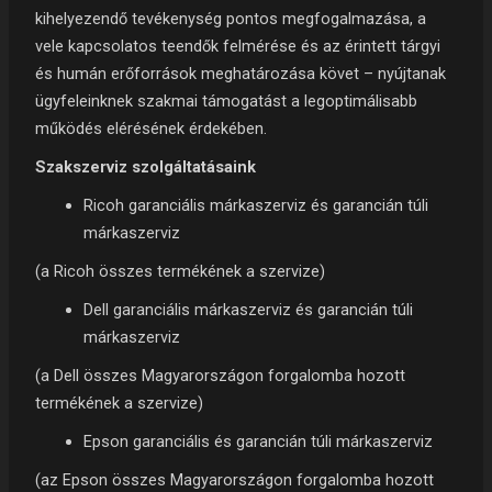
kihelyezendő tevékenység pontos megfogalmazása, a
vele kapcsolatos teendők felmérése és az érintett tárgyi
és humán erőforrások meghatározása követ – nyújtanak
ügyfeleinknek szakmai támogatást a legoptimálisabb
működés elérésének érdekében.
Szakszerv
iz szolgáltatásaink
Ricoh garanciális márkaszerviz és garancián túli
márkaszerviz
(a Ricoh összes termékének a szervize)
Dell garanciális márkaszerviz és garancián túli
márkaszerviz
(a Dell összes Magyarországon forgalomba hozott
termékének a szervize)
Epson garanciális és garancián túli márkaszerviz
(az Epson összes Magyarországon forgalomba hozott