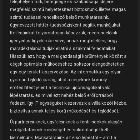
telephelyén tölti, betegsége és szabadsága idejére
megfelelő szintű helyettesítést biztosítunk, illetve magas
szintű tudással rendelkező belső munkatársaink,
úgynevezett háttér-tudásbázisként segítik munkájukat.
Kollégáinkat folyamatosan képezzük, megrendelőink
igényeit is figyelembe véve, annak megfelelően, hogy
maradéktalanul tudják ellátni a szakmai feladataikat.
Hisszük azt, hogy a mai gazdasági körülmények között a
cégek optimális működéséhez sokszor elengedhetetlen
egy-egy terület kiszervezése. Az informatika egy olyan
gyorsan fejlődő iparág, ahol a cégeknek komoly
erőfeszítést jelent a technikai újdonságokkal való
lépéstartás, és mivel ezt nehéz belső erőforrásból
fedezni, így IT egységüket kiszervezik alvállalkozói kézbe,
biztosítva annak teljes körű működését és fejlődését.
Új partnereinknek, ügyfeleinknek a fenti indokok alapján
szolgáltatásunk minőségét és sokrétűségét kell
kiemelnünk. Munkatársaink az első lépéstől – amit a