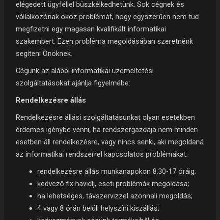
elégedett ügyféllel büszkélkedhetünk. Sok cégnek és
vállalkozónak okoz problémát, hogy egyszerűen nem tud
megfizetni egy magasan kvalifikált informatikai
szakembert. Ezen probléma megoldásában szeretnénk
segíteni Önöknek.
Cégünk az alábbi informatikai üzemeltetési
szolgáltatásokat ajánlja figyelmébe:
Rendelkezésre állás
Rendelkezésre állási szolgáltatásunkat olyan esetekben
érdemes igénybe venni, ha rendszergazdája nem minden
esetben áll rendelkezésre, vagy nincs senki, aki megoldaná
az informatikai rendszerrel kapcsolatos problémákat.
rendelkezésre állás munkanapokon 8.30-17 óráig;
kedvező fix havidíj, eseti problémák megoldása;
ha lehetséges, távszervizzel azonnali megoldás;
4 vagy 8 órán belüli helyszíni kiszállás;