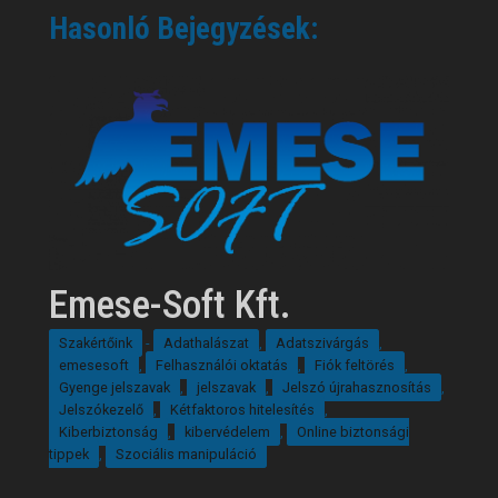
Hasonló Bejegyzések:
Emese-Soft Kft.
Szakértőink
-
Adathalászat
,
Adatszivárgás
,
emesesoft
,
Felhasználói oktatás
,
Fiók feltörés
,
Gyenge jelszavak
,
jelszavak
,
Jelszó újrahasznosítás
,
Jelszókezelő
,
Kétfaktoros hitelesítés
,
Kiberbiztonság
,
kibervédelem
,
Online biztonsági
tippek
,
Szociális manipuláció