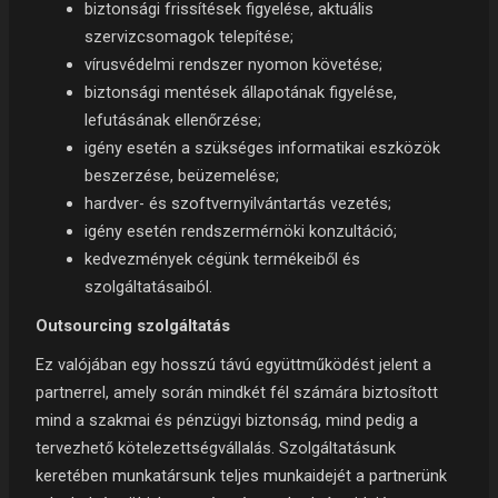
biztonsági frissítések figyelése, aktuális
szervizcsomagok telepítése;
vírusvédelmi rendszer nyomon követése;
biztonsági mentések állapotának figyelése,
lefutásának ellenőrzése;
igény esetén a szükséges informatikai eszközök
beszerzése, beüzemelése;
hardver- és szoftvernyilvántartás vezetés;
igény esetén rendszermérnöki konzultáció;
kedvezmények cégünk termékeiből és
szolgáltatásaiból.
Outsourcing szolgáltatás
Ez valójában egy hosszú távú együttműködést jelent a
partnerrel, amely során mindkét fél számára biztosított
mind a szakmai és pénzügyi biztonság, mind pedig a
tervezhető kötelezettségvállalás. Szolgáltatásunk
keretében munkatársunk teljes munkaidejét a partnerünk