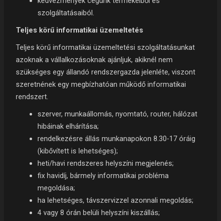
kedvezmények cégünk termékeiből és
szolgáltatásaiból.
Teljes körű informatikai üzemeltetés
Teljes körű informatikai üzemeltetési szolgáltatásunkat
azoknak a vállalkozásoknak ajánljuk, akiknél nem
szükséges egy állandó rendszergazda jelenléte, viszont
szeretnének egy megbízhatóan működő informatikai
rendszert.
szerver, munkaállomás, nyomtató, router, hálózat
hibáinak elhárítása;
rendelkezésre állás munkanapokon 8.30-17 óráig
(kibővített is lehetséges);
heti/havi rendszeres helyszíni megjelenés;
fix havidíj, bármely informatikai probléma
megoldása;
ha lehetséges, távszervizzel azonnali megoldás;
4 vagy 8 órán belüli helyszíni kiszállás;