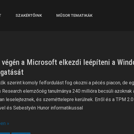
T
SZAKÉRTŐINK
MŰSOR TEMATIKÁK
 végén a Microsoft elkezdi leépíteni a Win
gatását
oft
ők szerint komoly felfordulást fog okozni a pécés piacon, de eg
s Research elemzőcég tanulmánya 240 millióra becsüli azoknak
ni
an leselejteznek, és szeméttelepre kerülnek. Erről és a TPM 2.0
vel és Sebestyén Hunor informatikussal
ws
en »
iós