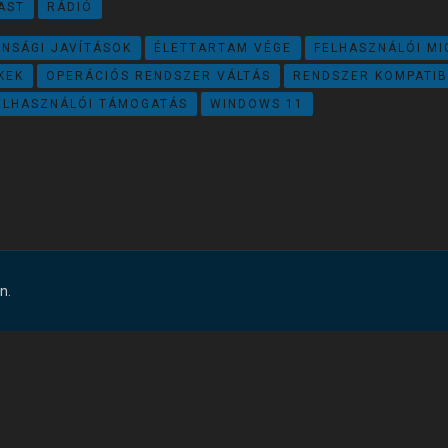
AST
RÁDIÓ
er
tását
ONSÁGI JAVÍTÁSOK
ÉLETTARTAM VÉGE
FELHASZNÁLÓI MI
KEK
OPERÁCIÓS RENDSZER VÁLTÁS
RENDSZER KOMPATIB
ELHASZNÁLÓI TÁMOGATÁS
WINDOWS 11
n.