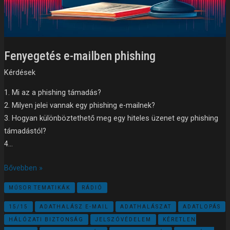
Fenyegetés e-mailben ​phishing
Kérdések
1. Mi az a phishing támadás?
2. Milyen jelei vannak egy phishing e-mailnek?
3. Hogyan különböztethető meg egy hiteles üzenet egy phishing
támadástól?
4…
Bővebben »
MŰSOR TEMATIKÁK
RÁDIÓ
15/15
ADATHALÁSZ E-MAIL
ADATHALÁSZAT
ADATLOPÁS
HÁLÓZATI BIZTONSÁG
JELSZÓVÉDELEM
KÉRETLEN