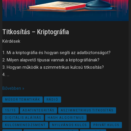
Titkosítás – Kriptográfia
Kérdések
1. Mi a kriptográfia és hogyan segíti az adatbiztonságot?
2. Milyen alapvető típusai vannak a kriptográfiának?
3. Hogyan működik a szimmetrikus kulcsú titkosítás?
4. …
Bővebben »
MŰSOR TEMATIKÁK
RÁDIÓ
15/15
ADATINTEGRITÁS
ASZIMMETRIKUS TITKOSÍTÁS
DIGITÁLIS ALÁÍRÁS
HASH ALGORITMUS
KULCSMENEDZSMENT
NYILVÁNOS KULCS
PRIVÁT KULCS